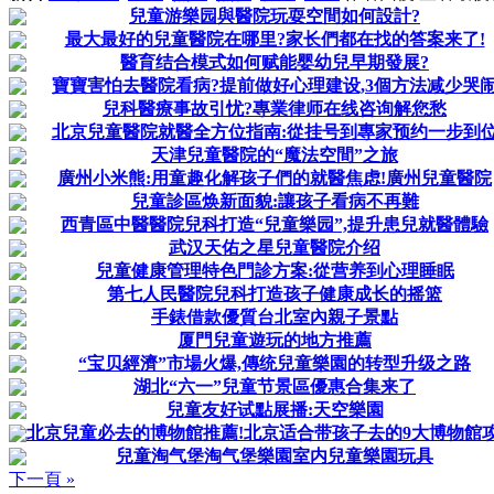
兒童游樂园與醫院玩耍空間如何設計?
最大最好的兒童醫院在哪里?家长們都在找的答案来了!
醫育结合模式如何赋能婴幼兒早期發展?
寶寶害怕去醫院看病?提前做好心理建设,3個方法减少哭
兒科醫療事故引忧?專業律师在线咨询解您愁
北京兒童醫院就醫全方位指南:從挂号到專家预约一步到
天津兒童醫院的“魔法空間”之旅
廣州小米熊:用童趣化解孩子們的就醫焦虑!廣州兒童醫院
兒童診區焕新面貌:讓孩子看病不再難
西青區中醫醫院兒科打造“兒童樂园”,提升患兒就醫體驗
武汉天佑之星兒童醫院介绍
兒童健康管理特色門診方案:從营养到心理睡眠
第七人民醫院兒科打造孩子健康成长的摇篮
手錶借款優質台北室內親子景點
厦門兒童遊玩的地方推薦
“宝贝經濟”市場火爆,傳统兒童樂園的转型升级之路
湖北“六一”兒童节景區優惠合集来了
兒童友好试點展播:天空樂園
北京兒童必去的博物館推薦!北京适合带孩子去的9大博物館攻
兒童淘气堡淘气堡樂園室内兒童樂園玩具
下一頁 »