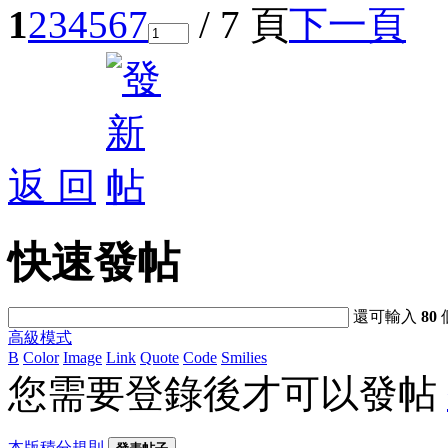
1
2
3
4
5
6
7
/ 7 頁
下一頁
返 回
快速發帖
還可輸入
80
高級模式
B
Color
Image
Link
Quote
Code
Smilies
您需要登錄後才可以發帖
本版積分規則