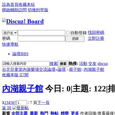
設為首頁
收藏本站
開啟輔助訪問
切換到窄版
找回密碼
自動登錄
密碼
立即註冊
登錄
快捷導航
論壇
BBS
搜索
熱搜:
活動
交友
discuz
搜索
台北兒童室內遊樂場交流論壇
»
論壇
›
親子館
›
內湖親子館
收藏本版
|
訂閱
內湖親子館
今日:
0
|
主題:
122
|
排
1
2
3
4
5
6
7
/ 7 頁
下一頁
返 回
新窗
全部主題
最新
熱門
熱帖
精華
更多
作者
回復/查看
最後