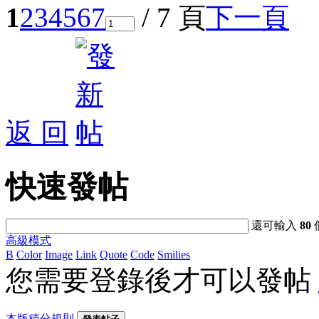
1
2
3
4
5
6
7
/ 7 頁
下一頁
返 回
快速發帖
還可輸入
80
高級模式
B
Color
Image
Link
Quote
Code
Smilies
您需要登錄後才可以發帖
本版積分規則