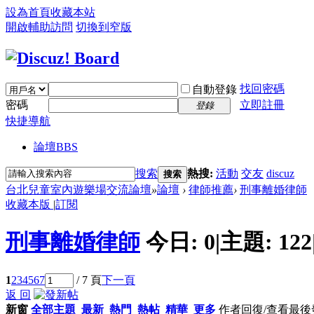
設為首頁
收藏本站
開啟輔助訪問
切換到窄版
找回密碼
自動登錄
密碼
立即註冊
登錄
快捷導航
論壇
BBS
搜索
熱搜:
活動
交友
discuz
搜索
台北兒童室內遊樂場交流論壇
»
論壇
›
律師推薦
›
刑事離婚律師
收藏本版
|
訂閱
刑事離婚律師
今日:
0
|
主題:
122
1
2
3
4
5
6
7
/ 7 頁
下一頁
返 回
新窗
全部主題
最新
熱門
熱帖
精華
更多
作者
回復/查看
最後