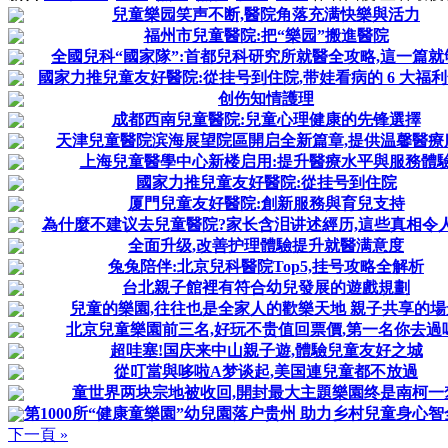
兒童樂园笑声不断,醫院角落充满快樂與活力
福州市兒童醫院:把“樂园”搬進醫院
全國兒科“國家隊”:首都兒科研究所就醫全攻略,這一篇就
國家力推兒童友好醫院:從挂号到住院,带娃看病的 6 大福
创伤知情護理
成都西南兒童醫院:兒童心理健康的先锋選擇
天津兒童醫院滨海展望院區開启全新篇章,提供温馨醫療
上海兒童醫學中心新楼启用:提升醫療水平與服務體
國家力推兒童友好醫院:從挂号到住院
厦門兒童友好醫院:創新服務與育兒支持
為什麼不建议去兒童醫院?家长含泪讲述經历,這些真相令人
全面升级,改善护理體驗提升就醫满意度
兔兔陪伴:北京兒科醫院Top5,挂号攻略全解析
台北親子館裡有符合幼兒發展的遊戲規劃
兒童的樂園,往往也是全家人的歡樂天地 親子共享的場
北京兒童樂園前三名,好玩不贵值回票價,第一名你去過
超哇塞!国庆来中山親子遊,體驗兒童友好之城
從叮當與哆啦A梦谈起,美国連兒童都不放過
童世界两块宗地被收回,開封最大主題樂園终是南柯一
第1000所“健康童樂園”幼兒園落户贵州 助力乡村兒童身心
下一頁 »