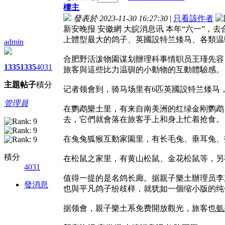
樓主
發表於 2023-11-30 16:27:30
|
只看該作者
新安晚报 安徽網 大皖消息讯 本年“六一”
上體型最大的鸽子、英國設特兰矮马、各類温
admin
合肥野活泼物園谋划辦理科事情职员王瑾先容
1335
1335
4031
旅客與這些比力温驯的小動物的互動體驗感。
主題
帖子
積分
记者领會到，骑马场里有6匹英國設特兰矮马
管理員
在鹦鹉樂土里，有来自南美洲的红绿金刚鹦鹉
去，它們就會落在旅客手上和身上忙着抢食。
在兔兔狐猴互動家園里，有长毛兔、垂耳兔、
積分
在松鼠之家里，有黄山松鼠、金花松鼠等，另
4031
值得一提的是名鸽长廊。据親子樂土辦理员李
發消息
也與平凡鸽子纷歧样，就犹如一個缩小版的纯
据领會，親子樂土系免费開放觀光，旅客也
氨