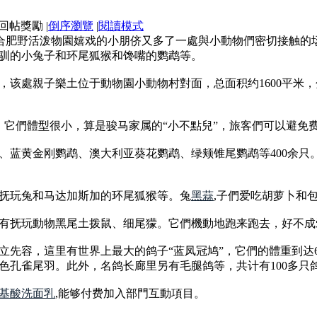
|
倒序瀏覽
|
閱讀模式
，去合肥野活泼物園嬉戏的小朋侪又多了一處與小動物們密切接触
驯的小兔子和环尾狐猴和馋嘴的鹦鹉等。
，该處親子樂土位于動物園小動物村對面，总面积约1600平米
，它們體型很小，算是骏马家属的“小不點兒”，旅客們可以避免
、蓝黄金刚鹦鹉、澳大利亚葵花鹦鹉、绿颊锥尾鹦鹉等400余只
抚玩兔和马达加斯加的环尾狐猴等。兔
黑蒜
,子們爱吃胡萝卜和
有抚玩動物黑尾土拨鼠、细尾獴。它們機動地跑来跑去，好不成
立先容，這里有世界上最大的鸽子“蓝凤冠鸠”，它們的體重到达
色孔雀尾羽。此外，名鸽长廊里另有毛腿鸽等，共计有100多只
基酸洗面乳
,能够付费加入部門互動項目。