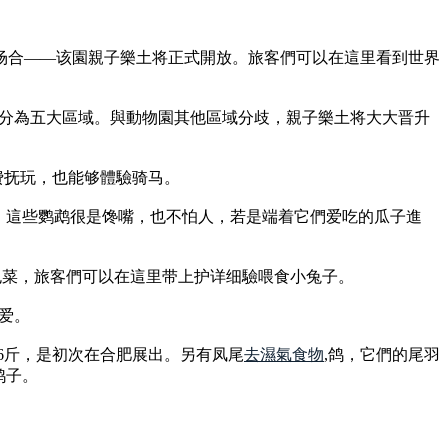
的场合——该園親子樂土将正式開放。旅客們可以在這里看到世界
，分為五大區域。與動物園其他區域分歧，親子樂土将大大晋升
费抚玩，也能够體驗骑马。
。這些鹦鹉很是馋嘴，也不怕人，若是端着它們爱吃的瓜子進
包菜，旅客們可以在這里带上护详细驗喂食小兔子。
爱。
6斤，是初次在合肥展出。另有凤尾
去濕氣食物
,鸽，它們的尾羽
鸽子。