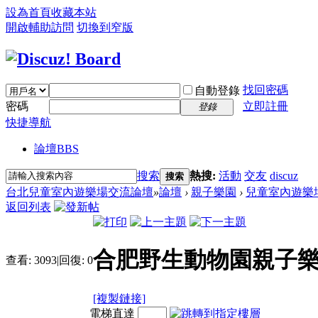
設為首頁
收藏本站
開啟輔助訪問
切換到窄版
找回密碼
自動登錄
密碼
立即註冊
登錄
快捷導航
論壇
BBS
搜索
熱搜:
活動
交友
discuz
搜索
台北兒童室內遊樂場交流論壇
»
論壇
›
親子樂園
›
兒童室內遊樂
返回列表
合肥野生動物園親子樂
查看:
3093
|
回復:
0
[複製鏈接]
電梯直達