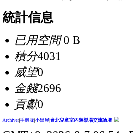
統計信息
已用空間
0 B
積分
4031
威望
0
金錢
2696
貢獻
0
Archiver
|
手機版
|
小黑屋
|
台北兒童室內遊樂場交流論壇