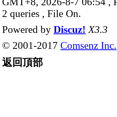
GMT+8, 2026-8-7 06:54
, 
2 queries , File On.
Powered by
Discuz!
X3.3
© 2001-2017
Comsenz Inc.
返回頂部