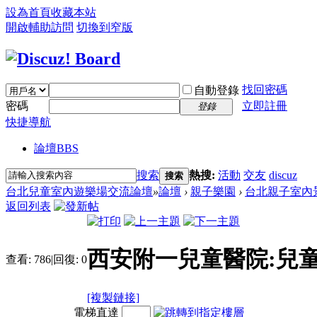
設為首頁
收藏本站
開啟輔助訪問
切換到窄版
找回密碼
自動登錄
密碼
立即註冊
登錄
快捷導航
論壇
BBS
搜索
熱搜:
活動
交友
discuz
搜索
台北兒童室內遊樂場交流論壇
»
論壇
›
親子樂園
›
台北親子室內
返回列表
西安附一兒童醫院:兒
查看:
786
|
回復:
0
[複製鏈接]
電梯直達