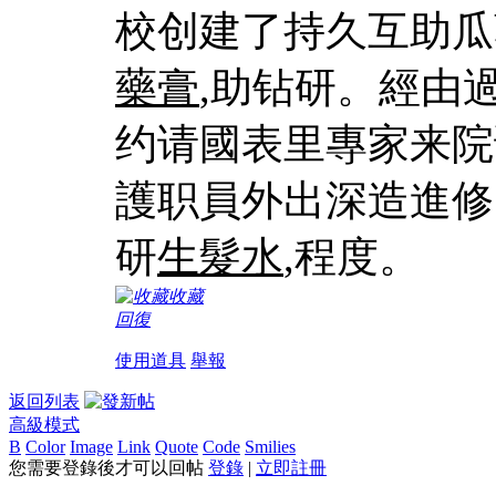
校创建了持久互助瓜
藥膏
,助钻研。經由過
约请國表里專家来院
護职員外出深造進修
研
生髮水
,程度。
收藏
回復
使用道具
舉報
返回列表
高級模式
B
Color
Image
Link
Quote
Code
Smilies
您需要登錄後才可以回帖
登錄
|
立即註冊