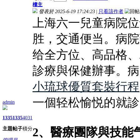
樓主
發表於 2025-6-19 17:24:23
|
只看該作者
上海六一兒童病院位
胜，交通便当。病院
给全方位、高品格、
診療與保健辦事。病
小琉球優質套裝行程
一個轻松愉悦的就診
admin
1335
1335
4031
2、醫療團隊與技能
主題
帖子
積分