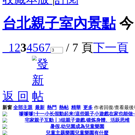
台北親子室內景點
今
1
2
3
4
5
6
7
/ 7 頁
下一頁
返 回
新窗
全部主題
最新
熱門
熱帖
精華
更多
作者
回復/查看
最後
嗲嗲嗲!十一小长假動起来!這些親子小遊戲在家也能做
宅家親子互動丨3组親子遊戲,锻炼身體、活跃思维
暑假,幼兒園成為兒童樂園
兒童主题樂園兒童樂園有什麼