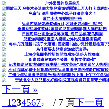
户外樂園的發展前景
開放三天,乌鲁木齐這個大型兒童游樂園迎上万人打卡成網红公園
兒童节:深圳風物中心親子經濟彻底火了
厦門十大游樂園排行榜
兒童游樂场怎样装修设计,才能更好地吸引客户?
叠拼别墅如何装修?家庭式兒童游樂園,讓人疯狂點赞!
日照海洋公園旅游攻略来啦~海底世界,花鸟樂園
兒童游樂園兒童室内樂園史洛比兒童樂園官網
每年几万册新书孩子怎麼選?國家圖书館少兒館最新推薦了
為什麼要去兒童桌游館玩桌游?
上海少兒圖书館新館開放,收好這份入館攻略!
促進残障兒童融合發展 “集善文化助残”
记者探访兒童博物館“读书樂”“书友茶座”,讓更多的人热爱
不到13周岁,借不到想看的书?兒童進圖书館的年龄門槛该
广州少年兒童圖书館開放:预约進館数設上限 上午下午各500人
宁波北仑人亚兒童友好館:以兒童视角讲好党章守护精
下一頁 »
1
2
3
4
5
6
7
/ 7 頁
下一頁