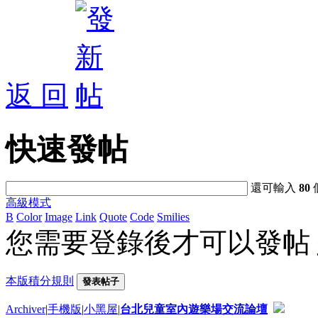
返 回
快速發帖
還可輸入
80
高級模式
B
Color
Image
Link
Quote
Code
Smilies
您需要登錄後才可以發帖
本版積分規則
發表帖子
Archiver
|
手機版
|
小黑屋
|
台北兒童室內遊樂場交流論壇