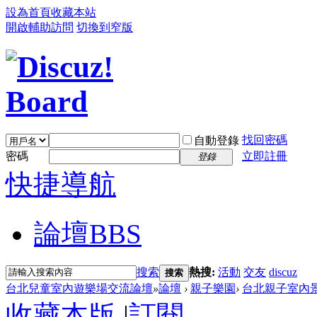
設為首頁
收藏本站
開啟輔助訪問
切換到窄版
找回密碼
自動登錄
密碼
立即註冊
登錄
快捷導航
論壇
BBS
搜索
熱搜:
活動
交友
discuz
搜索
台北兒童室內遊樂場交流論壇
»
論壇
›
親子樂園
›
台北親子室內
收藏本版
|
訂閱